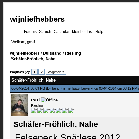
wijnliefhebbers
Forums
Search
Calendar
Member List
Help
Welkom, gast!
wijnliefhebbers
/
Duitsland
/
Riesling
Schäfer-Fröhlich, Nahe
Pagina's (2):
1
2
Volgende »
Schäfer-Fröhlich, Nahe
06-04-2014, 03:03 PM
(Dit bericht is het laatst bewerkt op 06-04-2014 om 03:12 PM
carl
Riesling
Schäfer-Fröhlich, Nahe
Felseneck Spätlese 2012