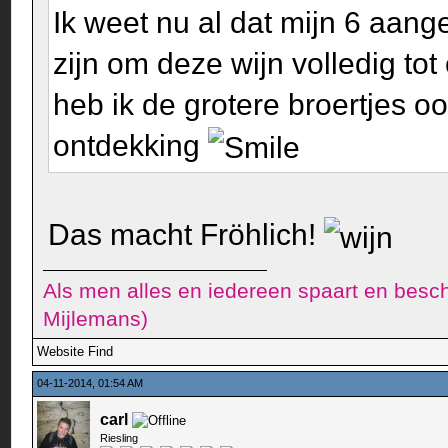
Ik weet nu al dat mijn 6 aang
zijn om deze wijn volledig to
heb ik de grotere broertjes o
ontdekking
Das macht Fröhlich!
Als men alles en iedereen spaart en besch
Mijlemans)
Website
Find
04-11-2014, 01:54 AM
carl
Riesling