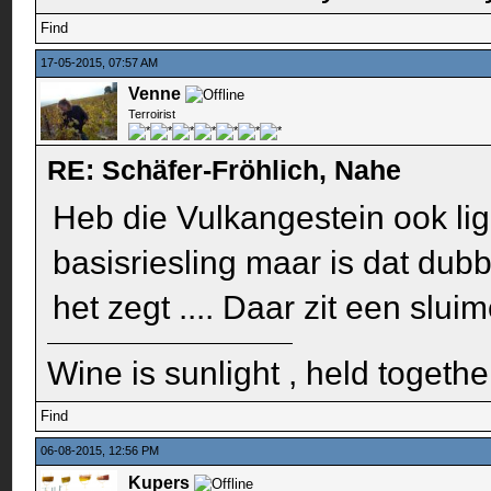
Find
17-05-2015, 07:57 AM
Venne
Terroirist
RE: Schäfer-Fröhlich, Nahe
Heb die Vulkangestein ook li
basisriesling maar is dat dub
het zegt .... Daar zit een slui
Wine is sunlight , held togethe
Find
06-08-2015, 12:56 PM
Kupers