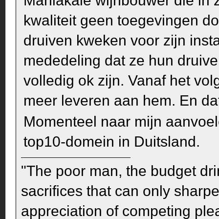
Maniakale wijnbouwer die in z
kwaliteit geen toegevingen doe
druiven kweken voor zijn inst
mededeling dat ze hun druiv
volledig ok zijn. Vanaf het v
meer leveren aan hem. En dat
Momenteel naar mijn aanvoel
top10-domein in Duitsland.
"The poor man, the budget dri
sacrifices that can only sharp
appreciation of competing pleas