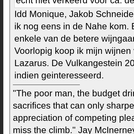
écht niet verkeerd voor ca. de 
Idd Monique, Jakob Schneider 
ik nog eens in de Nahe kom. B
enkele van de betere wijngaa
Voorlopig koop ik mijn wijnen 
Lazarus. De Vulkangestein 20
indien geinteresseerd.
"The poor man, the budget dri
sacrifices that can only sharp
appreciation of competing pleas
miss the climb." Jay McInerney