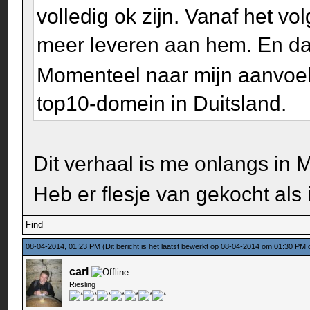
volledig ok zijn. Vanaf het v
meer leveren aan hem. En dat
Momenteel naar mijn aanvoel
top10-domein in Duitsland.
Dit verhaal is me onlangs in 
Heb er flesje van gekocht als
Find
08-04-2014, 01:23 PM
(Dit bericht is het laatst bewerkt op 08-04-2014 om 01:30 PM
carl
Riesling