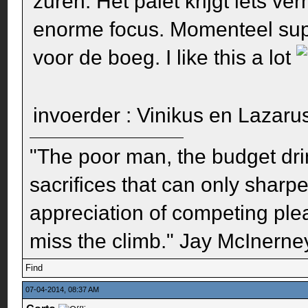
zuren. Het palet krijgt iets v
enorme focus. Momenteel sup
voor de boeg. I like this a lot
invoerder : Vinikus en Lazar
"The poor man, the budget dri
sacrifices that can only sharp
appreciation of competing pleas
miss the climb." Jay McInerney
Find
07-04-2014, 08:37 AM