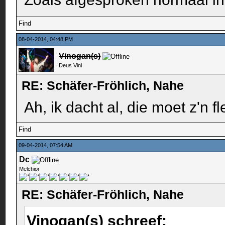
Find
08-04-2014, 04:48 PM
Vinogan(s)
Deus Vini
RE: Schäfer-Fröhlich, Nahe
Ah, ik dacht al, die moet z'n 
Find
09-04-2014, 07:54 AM
Dc
Melchior
RE: Schäfer-Fröhlich, Nahe
Vinogan(s) schreef: