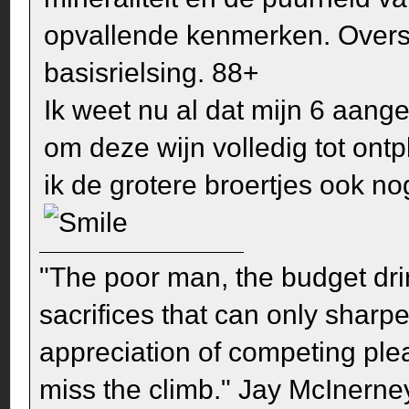
opvallende kenmerken. Oversti
basisrielsing. 88+
Ik weet nu al dat mijn 6 aange
om deze wijn volledig tot ont
ik de grotere broertjes ook n
"The poor man, the budget dri
sacrifices that can only sharp
appreciation of competing pleas
miss the climb." Jay McInerney