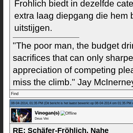
Frohlich biedt in dezelfde ca
extra laag diepgang die hem 
uitstijgen.
"The poor man, the budget dri
sacrifices that can only sharp
appreciation of competing pleas
miss the climb." Jay McInerney
Find
08-04-2014, 01:35 PM
(Dit bericht is het laatst bewerkt op 08-04-2014 om 01:35 PM
Vinogan(s)
Deus Vini
RE: Schäfer-Fröhlich, Nahe