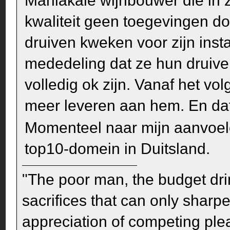
Maniakale wijnbouwer die in z
kwaliteit geen toegevingen doe
druiven kweken voor zijn inst
mededeling dat ze hun druiv
volledig ok zijn. Vanaf het v
meer leveren aan hem. En dat
Momenteel naar mijn aanvoel
top10-domein in Duitsland.
"The poor man, the budget dri
sacrifices that can only sharp
appreciation of competing pleas