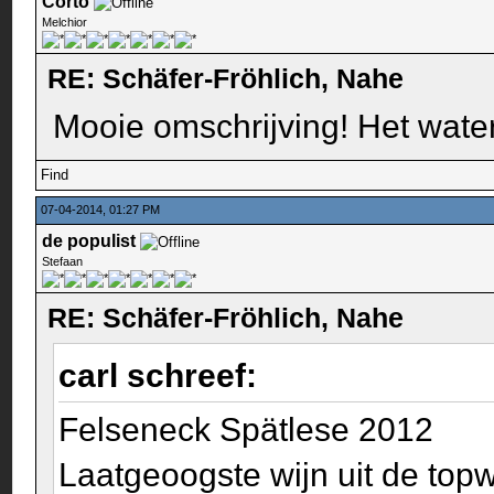
Corto
Melchior
RE: Schäfer-Fröhlich, Nahe
Mooie omschrijving! Het wate
Find
07-04-2014, 01:27 PM
de populist
Stefaan
RE: Schäfer-Fröhlich, Nahe
carl schreef:
Felseneck Spätlese 2012
Laatgeoogste wijn uit de top