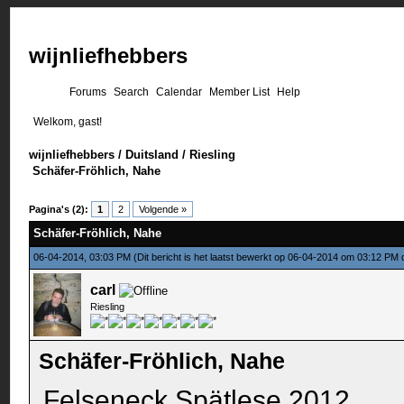
wijnliefhebbers
Forums
Search
Calendar
Member List
Help
Welkom, gast!
wijnliefhebbers
/
Duitsland
/
Riesling
Schäfer-Fröhlich, Nahe
Pagina's (2):
1
2
Volgende »
Schäfer-Fröhlich, Nahe
06-04-2014, 03:03 PM
(Dit bericht is het laatst bewerkt op 06-04-2014 om 03:12 PM
carl
Riesling
Schäfer-Fröhlich, Nahe
Felseneck Spätlese 2012