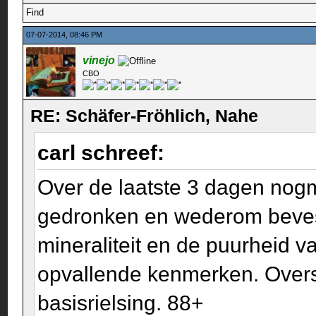
Find
07-07-2014, 08:46 PM
vinejo
CBO
RE: Schäfer-Fröhlich, Nahe
carl schreef:
Over de laatste 3 dagen nogm
gedronken en wederom bevesti
mineraliteit en de puurheid v
opvallende kenmerken. Overst
basisrielsing. 88+