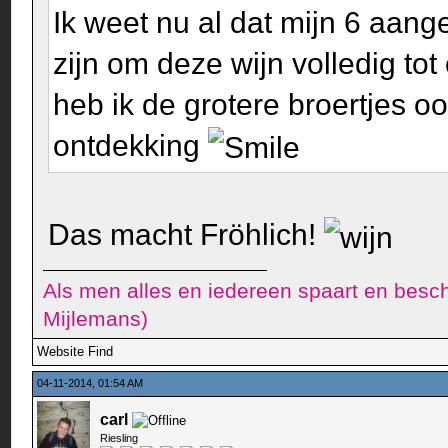
Ik weet nu al dat mijn 6 aang
zijn om deze wijn volledig to
heb ik de grotere broertjes o
ontdekking
Das macht Fröhlich!
Als men alles en iedereen spaart en besch
Mijlemans)
Website
Find
04-11-2014, 01:54 AM
carl
Riesling