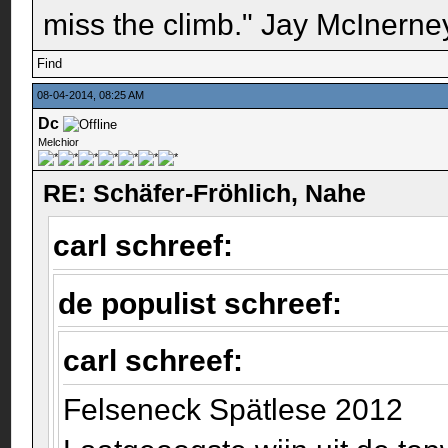
miss the climb." Jay McInerney
Find
08-04-2014, 08:25 AM
Dc
Melchior
RE: Schäfer-Fröhlich, Nahe
carl schreef:
de populist schreef:
carl schreef:
Felseneck Spätlese 2012