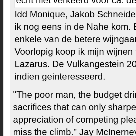
écht niet verkeerd voor ca. de 
Idd Monique, Jakob Schneider 
ik nog eens in de Nahe kom. B
enkele van de betere wijngaa
Voorlopig koop ik mijn wijnen 
Lazarus. De Vulkangestein 20
indien geinteresseerd.
"The poor man, the budget dri
sacrifices that can only sharp
appreciation of competing pleas
miss the climb." Jay McInerney