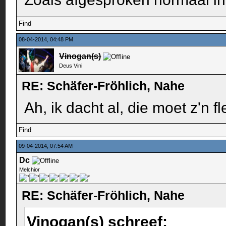
Find
08-04-2014, 04:48 PM
Vinogan(s)
Deus Vini
RE: Schäfer-Fröhlich, Nahe
Ah, ik dacht al, die moet z'n 
Find
09-04-2014, 07:54 AM
Dc
Melchior
RE: Schäfer-Fröhlich, Nahe
Vinogan(s) schreef: