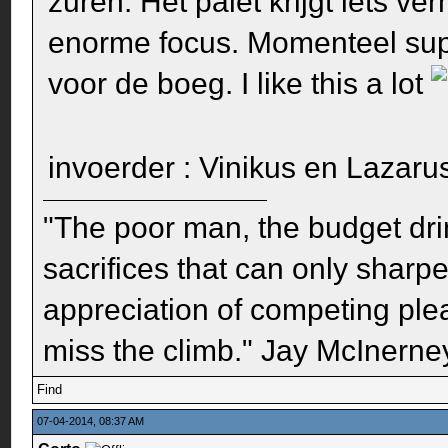
zuren. Het palet krijgt iets v
enorme focus. Momenteel sup
voor de boeg. I like this a lot
invoerder : Vinikus en Lazar
"The poor man, the budget dri
sacrifices that can only sharp
appreciation of competing pleas
miss the climb." Jay McInerney
Find
07-04-2014, 08:37 AM