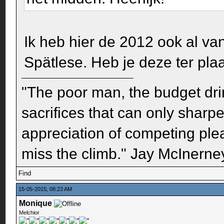
Ik heb hier de 2012 ook al van
Spätlese. Heb je deze ter pl
"The poor man, the budget dri
sacrifices that can only sharp
appreciation of competing pleas
miss the climb." Jay McInerney
Find
15-05-2015, 08:23 AM
Monique
Melchior