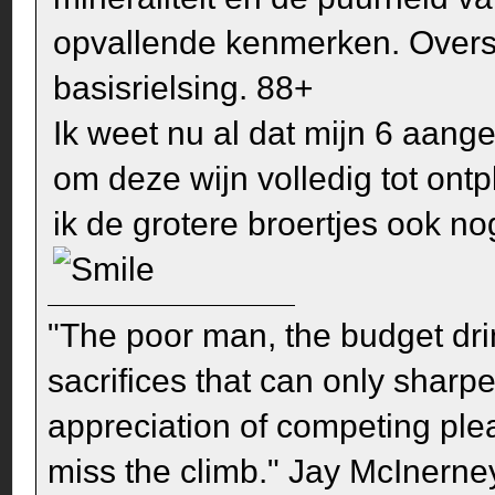
opvallende kenmerken. Oversti
basisrielsing. 88+
Ik weet nu al dat mijn 6 aange
om deze wijn volledig tot ont
ik de grotere broertjes ook n
"The poor man, the budget dri
sacrifices that can only sharp
appreciation of competing pleas
miss the climb." Jay McInerney