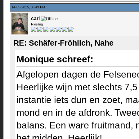
14-05-2015, 08:49 PM
carl
Riesling
RE: Schäfer-Fröhlich, Nahe
Monique schreef:
Afgelopen dagen de Felseneck
Heerlijke wijn met slechts 7,5
instantie iets dun en zoet, ma
mond en in de afdronk. Tweed
balans. Een ware fruitmand, mi
het midden. Heerlijk!