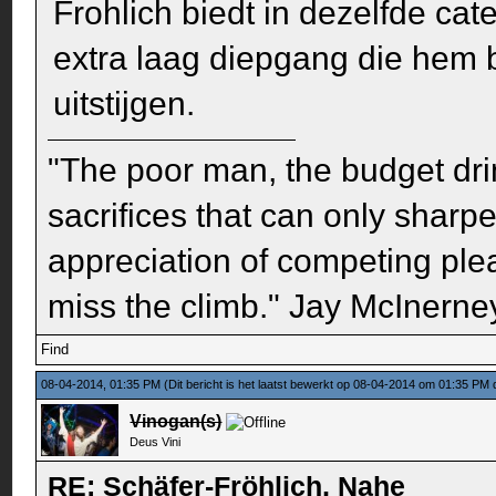
Frohlich biedt in dezelfde ca
extra laag diepgang die hem 
uitstijgen.
"The poor man, the budget dri
sacrifices that can only sharp
appreciation of competing pleas
miss the climb." Jay McInerney
Find
08-04-2014, 01:35 PM
(Dit bericht is het laatst bewerkt op 08-04-2014 om 01:35 PM
Vinogan(s)
Deus Vini
RE: Schäfer-Fröhlich, Nahe