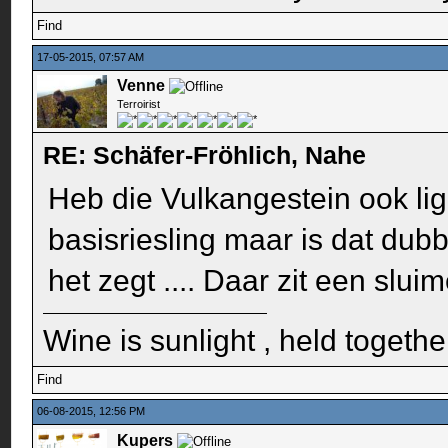
Find
17-05-2015, 07:57 AM
Venne
Terroirist
RE: Schäfer-Fröhlich, Nahe
Heb die Vulkangestein ook li
basisriesling maar is dat dub
het zegt .... Daar zit een slui
Wine is sunlight , held togethe
Find
06-08-2015, 12:56 PM
Kupers