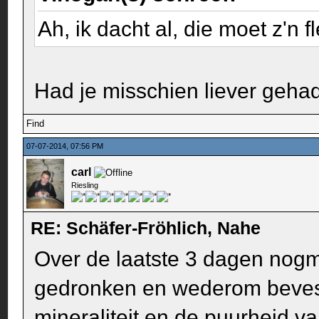
Ah, ik dacht al, die moet z'n 
Had je misschien liever geh
Find
07-07-2014, 07:56 PM
carl
Riesling
RE: Schäfer-Fröhlich, Nahe
Over de laatste 3 dagen nogm
gedronken en wederom bevesti
mineraliteit en de puurheid v