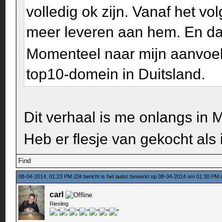
volledig ok zijn. Vanaf het v
meer leveren aan hem. En dat
Momenteel naar mijn aanvoel
top10-domein in Duitsland.
Dit verhaal is me onlangs in 
Heb er flesje van gekocht als
Find
08-04-2014, 01:23 PM
(Dit bericht is het laatst bewerkt op 08-04-2014 om 01:30 PM
carl
Riesling